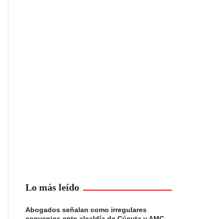
Lo más leído
Abogados señalan como irregulares
convenios ente alcaldía de Cúcuta y AMC