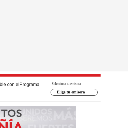
Selecciona tu emisora
ble con el
Programa
Elige tu emisora