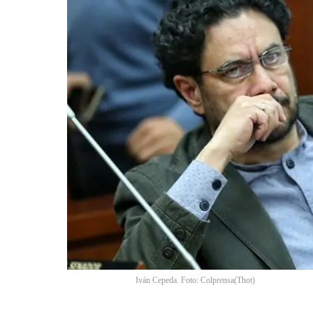
Iván Cepeda. Foto: Colprensa
(
Thot
)