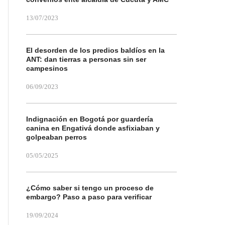
13/07/2023
El desorden de los predios baldíos en la
ANT: dan tierras a personas sin ser
campesinos
06/09/2023
Indignación en Bogotá por guardería
canina en Engativá donde asfixiaban y
golpeaban perros
05/05/2025
¿Cómo saber si tengo un proceso de
embargo? Paso a paso para verificar
19/09/2024