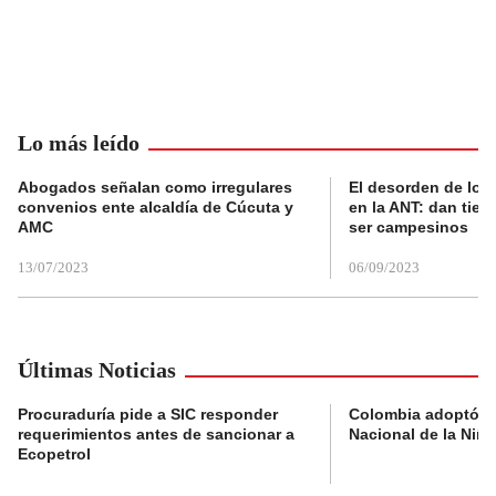
Lo más leído
Abogados señalan como irregulares
El desorden de los
convenios ente alcaldía de Cúcuta y
en la ANT: dan tier
AMC
ser campesinos
13/07/2023
06/09/2023
Últimas Noticias
Procuraduría pide a SIC responder
Colombia adoptó su
requerimientos antes de sancionar a
Nacional de la Niñe
Ecopetrol