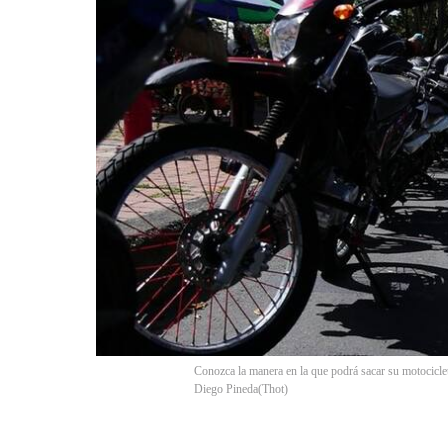
Conozca la manera en la que podrá sacar su motocicleta
Diego Pineda
(
Thot
)