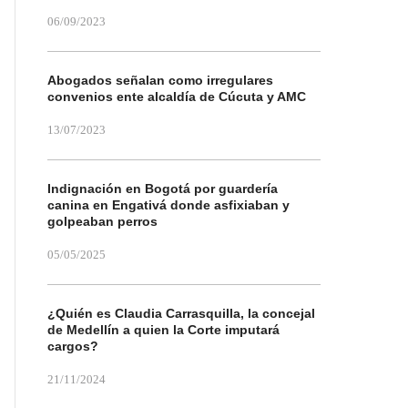
06/09/2023
Abogados señalan como irregulares
convenios ente alcaldía de Cúcuta y AMC
13/07/2023
Indignación en Bogotá por guardería
canina en Engativá donde asfixiaban y
golpeaban perros
05/05/2025
¿Quién es Claudia Carrasquilla, la concejal
de Medellín a quien la Corte imputará
cargos?
21/11/2024