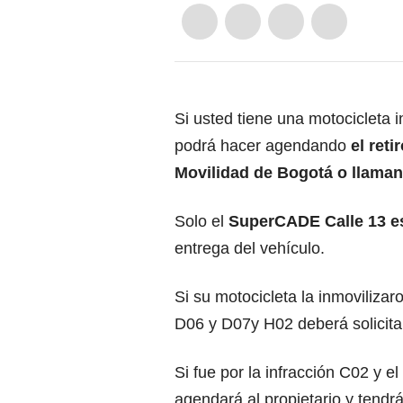
Si usted tiene una motocicleta i
podrá hacer agendando
el reti
Movilidad de Bogotá o llamand
Solo el
SuperCADE Calle 13 est
entrega del vehículo.
Si su motocicleta la inmoviliza
D06 y D07y H02 deberá solicitar
Si fue por la infracción C02 y 
agendará al propietario y tendrá 