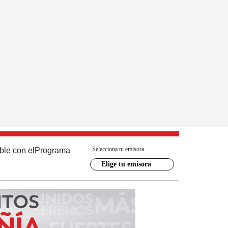
Selecciona tu emisora
ble con el
Programa
Elige tu emisora