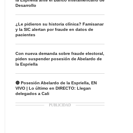
la Espriella ante el Banco Interamericano de
Desarrollo
¿Le pidieron su historia clínica? Famisanar
y la SIC alertan por fraude en datos de
pacientes
Con nueva demanda sobre fraude electoral,
piden suspender posesión de Abelardo de
la Espriella
🔴 Posesión Abelardo de la Espriella, EN
VIVO | Lo último en DIRECTO: Llegan
delegados a Cali