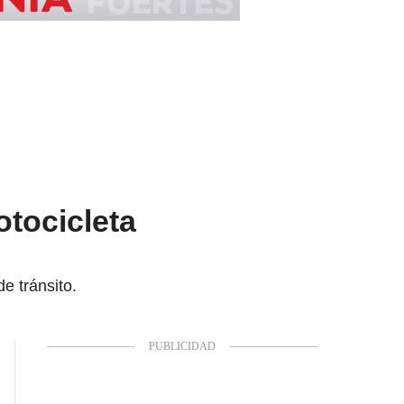
otocicleta
e tránsito.