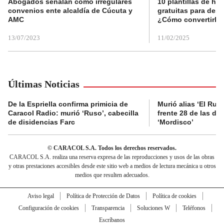
Abogados señalan como irregulares
10 plantillas de hoj
convenios ente alcaldía de Cúcuta y
gratuitas para des
AMC
¿Cómo convertirla
13/07/2023
11/02/2025
Últimas Noticias
De la Espriella confirma primicia de
Murió alias ‘El Ruso
Caracol Radio: murió ‘Ruso’, cabecilla
frente 28 de las di
de disidencias Farc
‘Mordisco’
© CARACOL S.A. Todos los derechos reservados.
CARACOL S.A. realiza una reserva expresa de las reproducciones y usos de las obras
y otras prestaciones accesibles desde este sitio web a medios de lectura mecánica u otros
medios que resulten adecuados.
Aviso legal
Política de Protección de Datos
Política de cookies
Configuración de cookies
Transparencia
Soluciones W
Teléfonos
Escríbanos