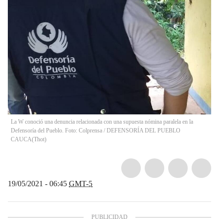
La W conoció una denuncia relacionada con una supuesta nómina paralela en la
Defensoría del Pueblo. Foto: Colprensa / DEFENSORÍA DEL PUEBLO
CAUCA
(
Thot
)
19/05/2021 - 06:45
GMT-5