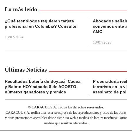
Lo más leído
¿Qué tecnólogos requieren tarjeta
Abogados señalan 
profesional en Colombia? Consulte
convenios ente alc
AMC
13/02/2024
13/07/2023
Últimas Noticias
Resultados Lotería de Boyacá, Cauca
Procuraduría recha
y Baloto HOY sábado 8 de AGOSTO:
terrorista en la ví
números ganadores y premios
asesinato de policí
© CARACOL S.A. Todos los derechos reservados.
CARACOL S.A. realiza una reserva expresa de las reproducciones y usos de las obras
y otras prestaciones accesibles desde este sitio web a medios de lectura mecánica u otros
medios que resulten adecuados.