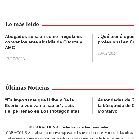
Lo más leído
Abogados señalan como irregulares
¿Qué tecnólogos re
convenios ente alcaldía de Cúcuta y
profesional en Col
AMC
13/02/2024
13/07/2023
Últimas Noticias
“Es importante que Uribe y De la
Autoridades de Gu
Espriella vuelvan a hablar”: Luis
la búsqueda de Cla
Felipe Henao en Los Protagonistas
Montalvo
© CARACOL S.A. Todos los derechos reservados.
CARACOL S.A. realiza una reserva expresa de las reproducciones y usos de las obras
y otras prestaciones accesibles desde este sitio web a medios de lectura mecánica u otros