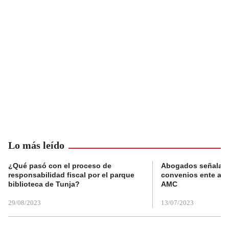
Lo más leído
¿Qué pasó con el proceso de
Abogados señalan 
responsabilidad fiscal por el parque
convenios ente alc
biblioteca de Tunja?
AMC
29/08/2023
13/07/2023