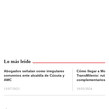
Lo más leído
Abogados señalan como irregulares
Cómo llegar a Mons
convenios ente alcaldía de Cúcuta y
TransMilenio: rutas
AMC
complementarios
13/07/2023
19/03/2024