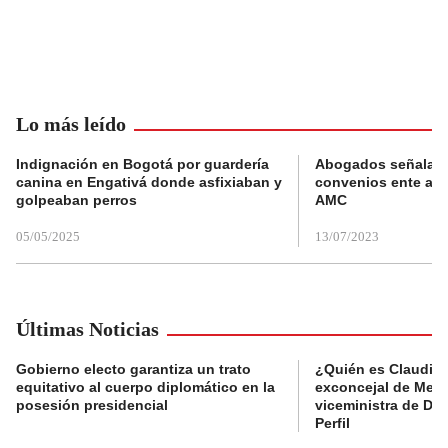
Lo más leído
Indignación en Bogotá por guardería
Abogados señalan 
canina en Engativá donde asfixiaban y
convenios ente alc
golpeaban perros
AMC
05/05/2025
13/07/2023
Últimas Noticias
Gobierno electo garantiza un trato
¿Quién es Claudia C
equitativo al cuerpo diplomático en la
exconcejal de Mede
posesión presidencial
viceministra de De
Perfil