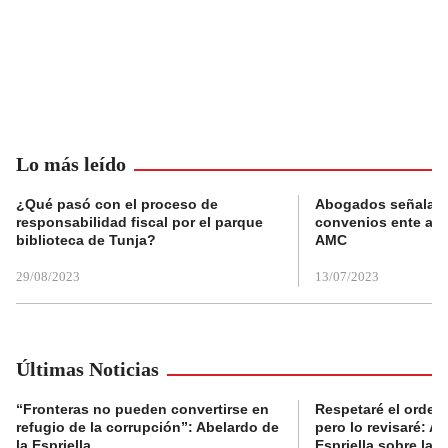
Lo más leído
¿Qué pasó con el proceso de
Abogados señalan 
responsabilidad fiscal por el parque
convenios ente alc
biblioteca de Tunja?
AMC
29/08/2023
13/07/2023
Últimas Noticias
“Fronteras no pueden convertirse en
Respetaré el orden 
refugio de la corrupción”: Abelardo de
pero lo revisaré: A
la Espriella
Espriella sobre la 