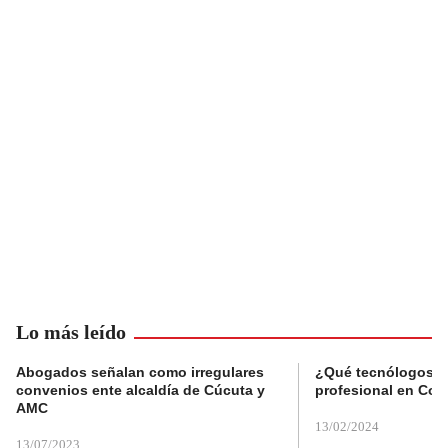
Lo más leído
Abogados señalan como irregulares
¿Qué tecnólogos re
convenios ente alcaldía de Cúcuta y
profesional en Col
AMC
13/02/2024
13/07/2023