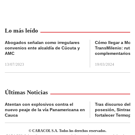
Lo más leído
Abogados señalan como irregulares
Cómo llegar a Mons
convenios ente alcaldía de Cúcuta y
TransMilenio: rutas
AMC
complementarios
13/07/2023
19/03/2024
Últimas Noticias
Atentan con explosivos contra el
Tras discurso del p
nuevo peaje de la vía Panamericana en
posesión, Sintraele
Cauca
fortalecer Termopa
© CARACOL S.A. Todos los derechos reservados.