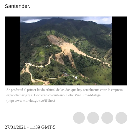
Santander.
Se proferirá el primer laudo arbitral de los dos que hay actualmente entre la empresa
española Sacyr y el Gobierno colombiano. Foto: Vía Curos-Málaga
(https://www.invias.gov.co/)
(
Thot
)
27/01/2021 - 11:39
GMT-5