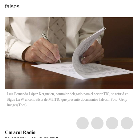
falsos.
Luis Fernando López Kerguelen, contralor delegado para el sector TIC, se refirió en
Sigue La W al contratista de MinTIC que presentó documentos falsos.. Foto: Getty
Images
(
Thot
)
Caracol Radio