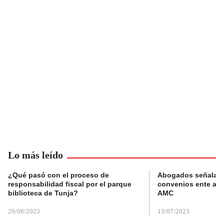
Lo más leído
¿Qué pasó con el proceso de
Abogados señalan 
responsabilidad fiscal por el parque
convenios ente alc
biblioteca de Tunja?
AMC
29/08/2023
13/07/2023