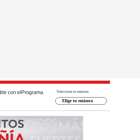
Selecciona tu emisora
ble con el
Programa
Elige tu emisora