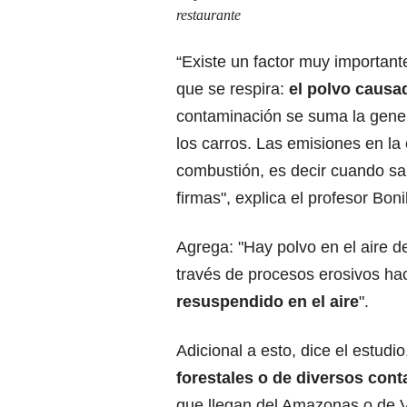
restaurante
“Existe un factor muy important
que se respira:
el polvo causa
contaminación se suma la genera
los carros. Las emisiones en la
combustión, es decir cuando sa
firmas", explica el profesor Bonil
Agrega: "Hay polvo en el aire 
través de procesos erosivos h
resuspendido en el aire
".
Adicional a esto, dice el estud
forestales o de diversos con
que llegan del Amazonas o de V