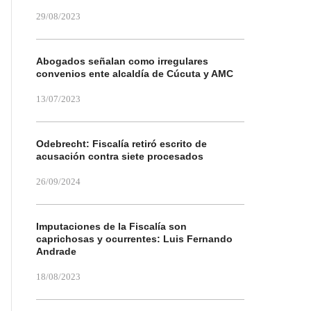
29/08/2023
Abogados señalan como irregulares
convenios ente alcaldía de Cúcuta y AMC
13/07/2023
Odebrecht: Fiscalía retiró escrito de
acusación contra siete procesados
26/09/2024
Imputaciones de la Fiscalía son
caprichosas y ocurrentes: Luis Fernando
Andrade
18/08/2023