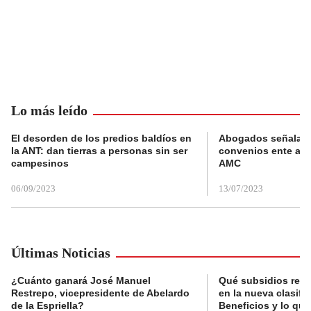
Lo más leído
El desorden de los predios baldíos en
Abogados señalan 
la ANT: dan tierras a personas sin ser
convenios ente alc
campesinos
AMC
06/09/2023
13/07/2023
Últimas Noticias
¿Cuánto ganará José Manuel
Qué subsidios reci
Restrepo, vicepresidente de Abelardo
en la nueva clasifi
de la Espriella?
Beneficios y lo qu