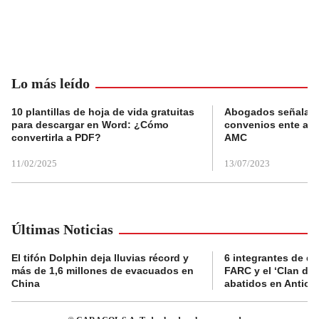
Lo más leído
10 plantillas de hoja de vida gratuitas
Abogados señalan 
para descargar en Word: ¿Cómo
convenios ente alc
convertirla a PDF?
AMC
11/02/2025
13/07/2023
Últimas Noticias
El tifón Dolphin deja lluvias récord y
6 integrantes de di
más de 1,6 millones de evacuados en
FARC y el ‘Clan del
China
abatidos en Antioq