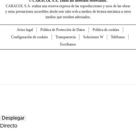
© CARACOL S.A. Todos los derechos reservados.
CARACOL S.A. realiza una reserva expresa de las reproducciones y usos de las obras
y otras prestaciones accesibles desde este sitio web a medios de lectura mecánica u otros
medios que resulten adecuados.
Aviso legal
Política de Protección de Datos
Política de cookies
Configuración de cookies
Transparencia
Soluciones W
Teléfonos
Escríbanos
Desplegar
Directo