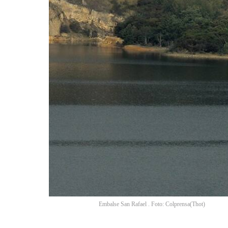
Embalse San Rafael . Foto: Colprensa
(
Thot
)