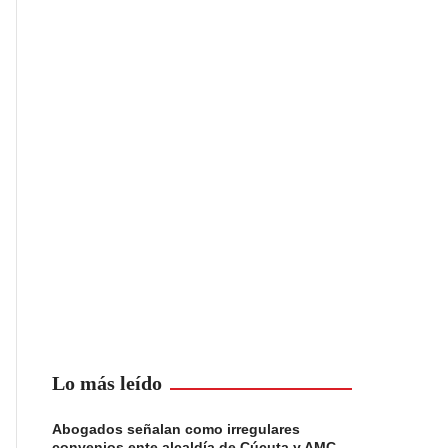
Lo más leído
Abogados señalan como irregulares
convenios ente alcaldía de Cúcuta y AMC