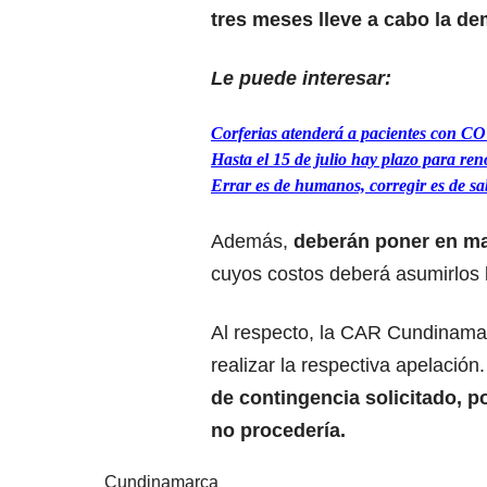
tres meses lleve a cabo la de
Le puede interesar:
Corferias atenderá a pacientes con C
Hasta el 15 de julio hay plazo para re
Errar es de humanos, corregir es de sa
Además,
deberán poner en ma
cuyos costos deberá asumirlos 
Al respecto, la CAR Cundinamarca
realizar la respectiva apelación
de contingencia solicitado, p
no procedería.
Cundinamarca