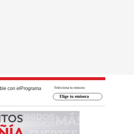
Selecciona tu emisora
ble con el
Programa
Elige tu emisora