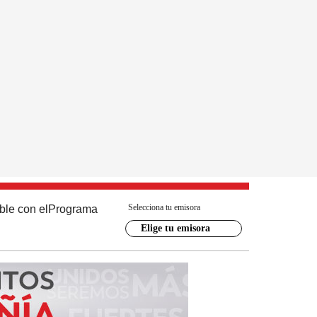
Selecciona tu emisora
ble con el
Programa
Elige tu emisora