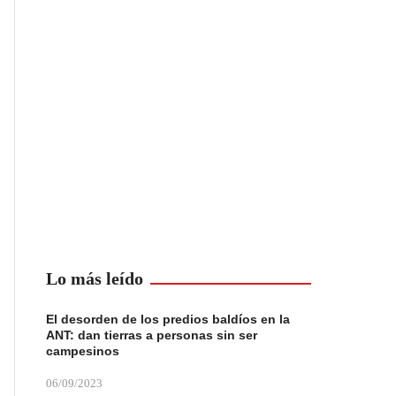
Lo más leído
El desorden de los predios baldíos en la
ANT: dan tierras a personas sin ser
campesinos
06/09/2023