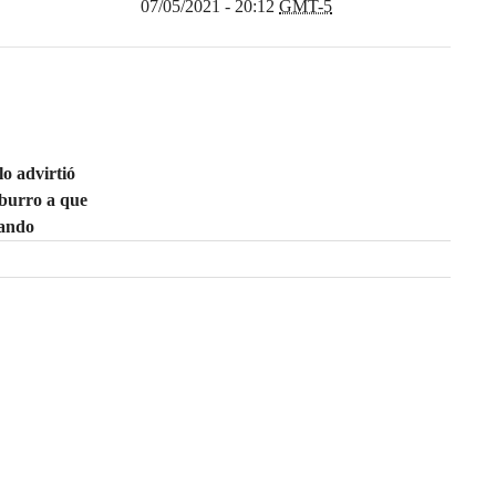
07/05/2021 - 20:12
GMT-5
o advirtió
burro a que
uando