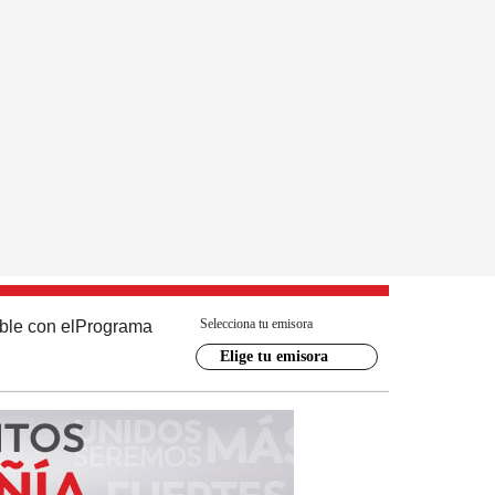
Selecciona tu emisora
ble con el
Programa
Elige tu emisora