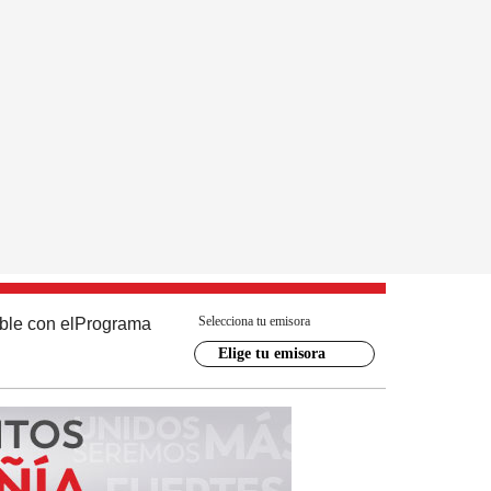
Selecciona tu emisora
ble con el
Programa
Elige tu emisora