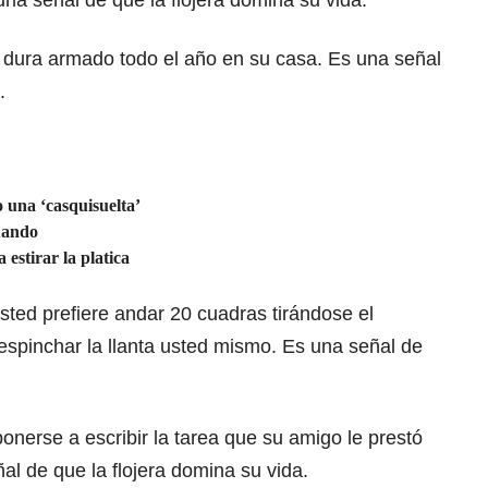
na señal de que la flojera domina su vida.
ad dura armado todo el año en su casa. Es una señal
.
o una ‘casquisuelta’
uando
stirar la platica
usted prefiere andar 20 cuadras tirándose el
despinchar la llanta usted mismo. Es una señal de
ponerse a escribir la tarea que su amigo le prestó
al de que la flojera domina su vida.