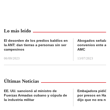
Lo más leído
El desorden de los predios baldíos en
Abogados señalan 
la ANT: dan tierras a personas sin ser
convenios ente alc
campesinos
AMC
06/09/2023
13/07/2023
Últimas Noticias
EE. UU. sancionó al ministro de
Embajadora pidió a
Fuerzas Armadas cubano y cúpula de
por presos en Haití,
la industria militar
dijo que no era nec