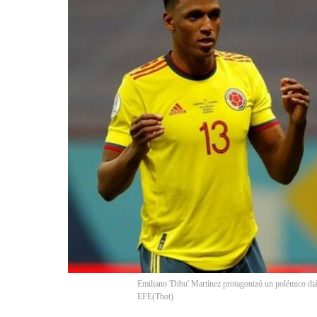
Emiliano 'Dibu' Martínez protagonizó un polémico diá
EFE
(
Thot
)