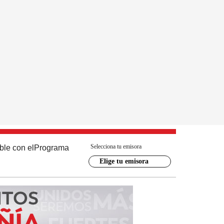
Selecciona tu emisora
ble con el
Programa
Elige tu emisora