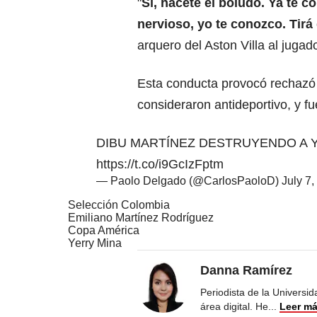
"
Sí, hacete el boludo. Ya te c
nervioso, yo te conozco. Tirá 
arquero del Aston Villa al juga
Esta conducta provocó rechazó 
consideraron antideportivo, y f
DIBU MARTÍNEZ DESTRUYENDO A Y
https://t.co/i9GcIzFptm
— Paolo Delgado (@CarlosPaoloD)
July 7
Selección Colombia
Emiliano Martínez Rodríguez
Copa América
Yerry Mina
Danna Ramírez
Periodista de la Universi
área digital. He
...
Leer m