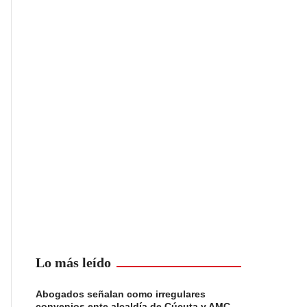
Lo más leído
Abogados señalan como irregulares
convenios ente alcaldía de Cúcuta y AMC