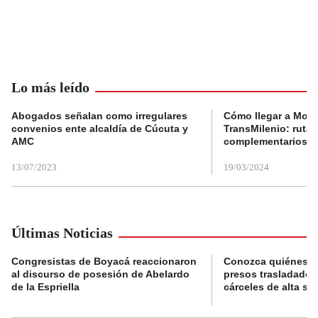
Lo más leído
Abogados señalan como irregulares
Cómo llegar a Mons
convenios ente alcaldía de Cúcuta y
TransMilenio: rutas
AMC
complementarios
13/07/2023
19/03/2024
Últimas Noticias
Congresistas de Boyacá reaccionaron
Conozca quiénes s
al discurso de posesión de Abelardo
presos trasladados
de la Espriella
cárceles de alta se