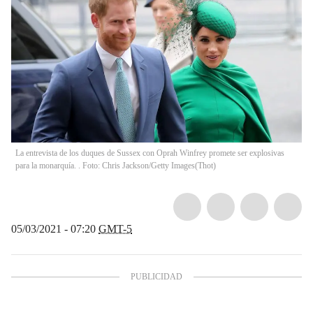
La entrevista de los duques de Sussex con Oprah Winfrey promete ser explosivas
para la monarquía. . Foto: Chris Jackson/Getty Images
(
Thot
)
05/03/2021 - 07:20
GMT-5