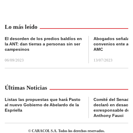
Lo más leído
El desorden de los predios baldíos en
Abogados señalan 
la ANT: dan tierras a personas sin ser
convenios ente alc
campesinos
AMC
06/09/2023
13/07/2023
Últimas Noticias
Listas las propuestas que hará Pasto
Comité del Senado 
al nuevo Gobierno de Abelardo de la
declaró en desacat
Espriella
exresponsable de l
Anthony Fauci
© CARACOL S.A. Todos los derechos reservados.