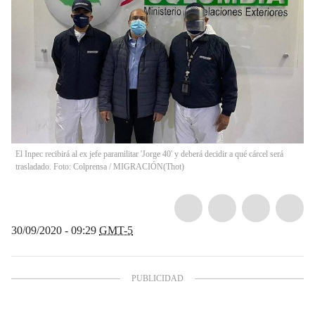
El Inpec recibirá al ex jefe paramilitar 'Jorge 40' y deberá decidir a qué cárcel será
trasladado. Foto: Colprensa / MIGRACIÓN
(
Thot
)
30/09/2020 - 09:29
GMT-5