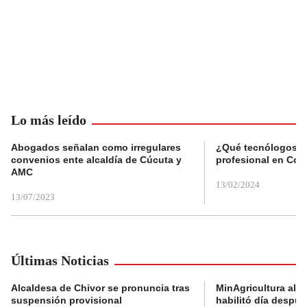
Lo más leído
Abogados señalan como irregulares
¿Qué tecnólogos re
convenios ente alcaldía de Cúcuta y
profesional en Col
AMC
13/02/2024
13/07/2023
Últimas Noticias
Alcaldesa de Chivor se pronuncia tras
MinAgricultura aler
suspensión provisional
habilitó día despú