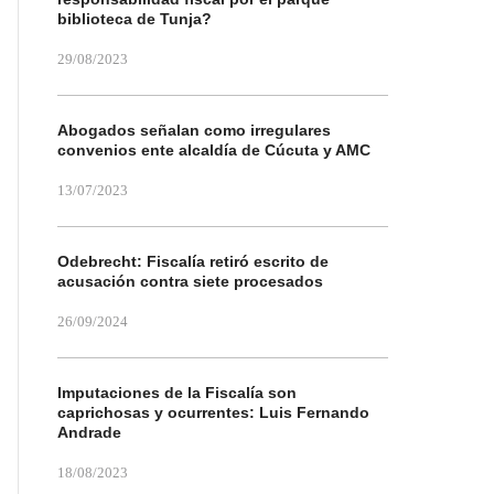
biblioteca de Tunja?
29/08/2023
Abogados señalan como irregulares
convenios ente alcaldía de Cúcuta y AMC
13/07/2023
Odebrecht: Fiscalía retiró escrito de
acusación contra siete procesados
26/09/2024
Imputaciones de la Fiscalía son
caprichosas y ocurrentes: Luis Fernando
Andrade
18/08/2023