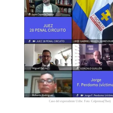
Caso del expresidente Uribe. Foto: Colprensa
(
Thot
)