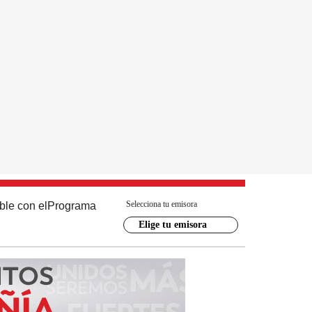
Selecciona tu emisora
ble con el
Programa
Elige tu emisora