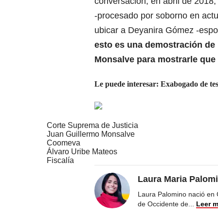
conversación, en abril de 2018
-procesado por soborno en actu
ubicar a Deyanira Gómez -espos
esto es una demostración de 
Monsalve para mostrarle que 
Le puede interesar:
Exabogado de test
Corte Suprema de Justicia
Juan Guillermo Monsalve
Coomeva
Álvaro Uribe Mateos
Fiscalía
Laura Maria Palom
Laura Palomino nació en 
de Occidente de
...
Leer 