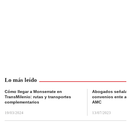
Lo más leído
Cómo llegar a Monserrate en
Abogados señalan 
TransMilenio: rutas y transportes
convenios ente alc
complementarios
AMC
19/03/2024
13/07/2023