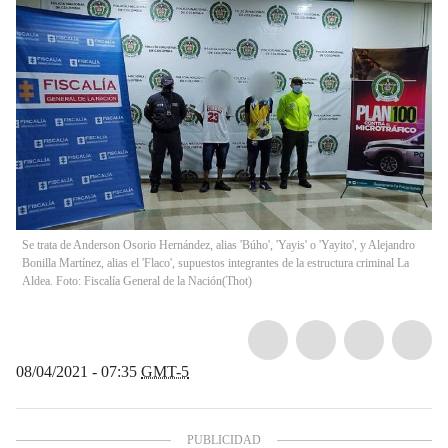
Se trata de Anderson Osorio Hernández, alias 'Búho', 'Yayis' o 'Yayito', y Alejandro
Bonilla Martínez, alias el 'Flaco', supuestos integrantes de la estructura criminal La
Aldea. Foto: Fiscalía General de la Nación
(
Thot
)
08/04/2021 - 07:35
GMT-5