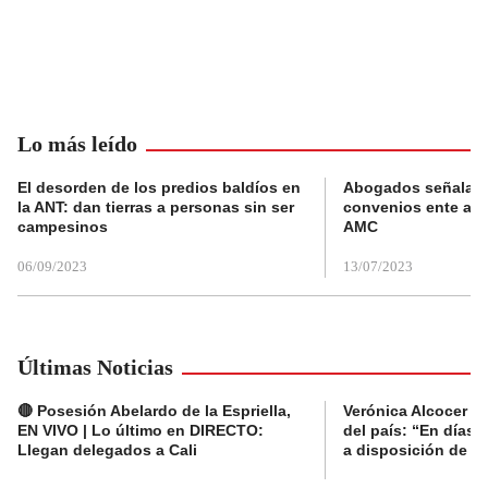
Lo más leído
El desorden de los predios baldíos en
Abogados señalan 
la ANT: dan tierras a personas sin ser
convenios ente alc
campesinos
AMC
06/09/2023
13/07/2023
Últimas Noticias
🔴 Posesión Abelardo de la Espriella,
Verónica Alcocer a
EN VIVO | Lo último en DIRECTO:
del país: “En días 
Llegan delegados a Cali
a disposición de la 