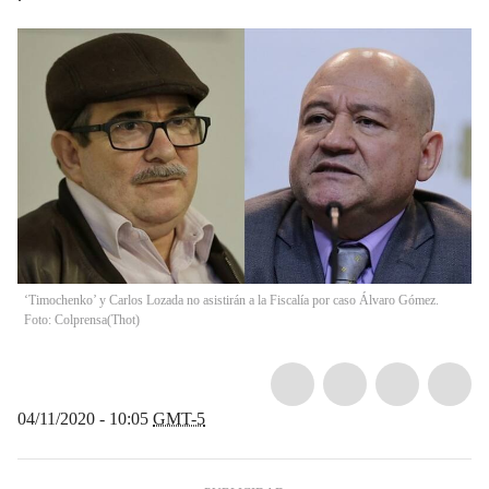
‘Timochenko’ y Carlos Lozada no asistirán a la Fiscalía por caso Álvaro Gómez.
Foto: Colprensa
(
Thot
)
04/11/2020 - 10:05
GMT-5