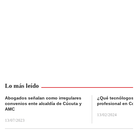
Lo más leído
Abogados señalan como irregulares
¿Qué tecnólogos re
convenios ente alcaldía de Cúcuta y
profesional en Col
AMC
13/02/2024
13/07/2023