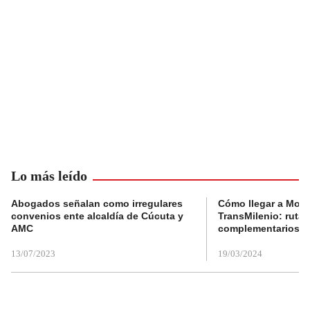
Lo más leído
Abogados señalan como irregulares
Cómo llegar a Mons
convenios ente alcaldía de Cúcuta y
TransMilenio: rutas
AMC
complementarios
13/07/2023
19/03/2024