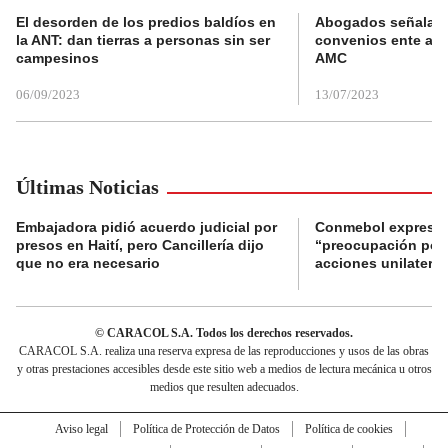
El desorden de los predios baldíos en
Abogados señalan 
la ANT: dan tierras a personas sin ser
convenios ente alc
campesinos
AMC
06/09/2023
13/07/2023
Últimas Noticias
Embajadora pidió acuerdo judicial por
Conmebol expresó
presos en Haití, pero Cancillería dijo
“preocupación por 
que no era necesario
acciones unilateral
© CARACOL S.A. Todos los derechos reservados.
CARACOL S.A. realiza una reserva expresa de las reproducciones y usos de las obras
y otras prestaciones accesibles desde este sitio web a medios de lectura mecánica u otros
medios que resulten adecuados.
Aviso legal
Política de Protección de Datos
Política de cookies