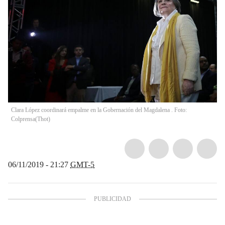
Clara López coordinará empalme en la Gobernación del Magdalena . Foto:
Colprensa
(
Thot
)
06/11/2019 - 21:27
GMT-5