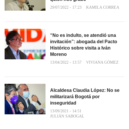
29/07/2022 - 17:23
KAMILA CORREA
“No es indulto, se atendió una
invitación”: abogada del Pacto
Histórico sobre visita a Iván
Moreno
13/04/2022 - 13:57
VIVIANA GÓMEZ
Alcaldesa Claudia López: No se
militarizará Bogotá por
inseguridad
13/09/2021 - 14:51
JULIÁN SABOGAL