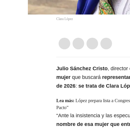
Clara López
Julio Sánchez Cristo
, director
mujer
que buscará
representar
de 2026
:
se trata de Clara L
Lea más:
López prepara lista a Congre
Pacto”
“Ante la insistencia y las espe
nombre de esa mujer que entr