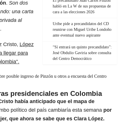
El precandidato Juan Carlos Pinzón
gón
.
Son dos
habló en La W de sus propuestas de
ando: una carta
cara a las elecciones 2026
privada al
Uribe pide a precandidatos del CD
.
reunirse con Miguel Uribe Londoño
ante eventual nuevo aspirante
z Cristo,
López
“Sí entrará un quinto precandidato”:
a llegar para
José Obdulio Gaviria sobre consulta
del Centro Democrático
olombia”.
re posible ingreso de Pinzón u otros a encuesta del Centro
ras presidenciales en Colombia
Cristo
había anticipado que el mapa de
umbo político del país cambiaría esta semana
por
jer, que ahora se sabe que es
Clara López
.