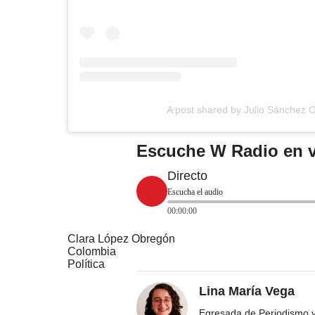
A post shared by Julio Sánchez C
Escuche W Radio en v
Directo
Escucha el audio
00:00:00
Clara López Obregón
Colombia
Política
Lina María Vega
Egresada de Periodismo y 