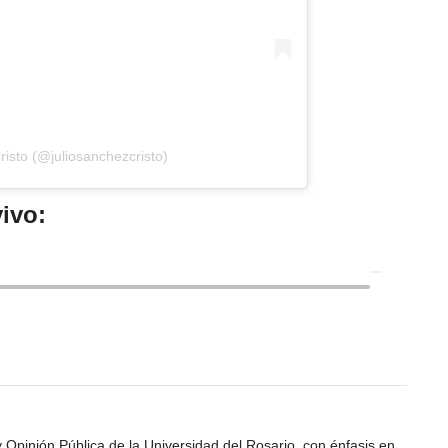
risto (@juliosanchezcristo)
ivo:
Opinión Pública de la Universidad del Rosario, con énfasis en