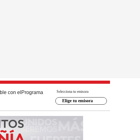
Selecciona tu emisora
ble con el
Programa
Elige tu emisora