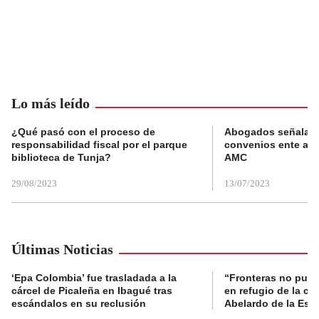
Lo más leído
¿Qué pasó con el proceso de
Abogados señalan 
responsabilidad fiscal por el parque
convenios ente alc
biblioteca de Tunja?
AMC
29/08/2023
13/07/2023
Últimas Noticias
‘Epa Colombia’ fue trasladada a la
“Fronteras no pued
cárcel de Picaleña en Ibagué tras
en refugio de la co
escándalos en su reclusión
Abelardo de la Espr