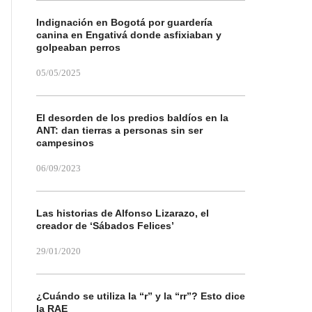
Indignación en Bogotá por guardería
canina en Engativá donde asfixiaban y
golpeaban perros
05/05/2025
El desorden de los predios baldíos en la
ANT: dan tierras a personas sin ser
campesinos
06/09/2023
Las historias de Alfonso Lizarazo, el
creador de ‘Sábados Felices’
29/01/2020
¿Cuándo se utiliza la “r” y la “rr”? Esto dice
la RAE