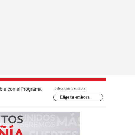
Selecciona tu emisora
ble con el
Programa
Elige tu emisora