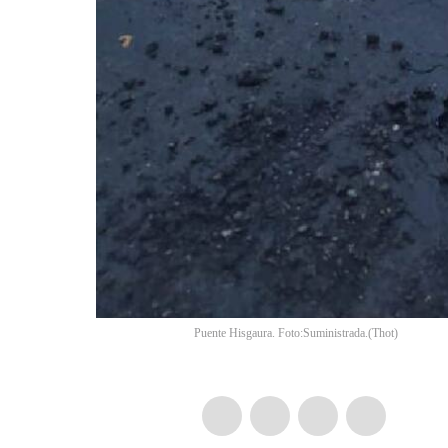
Puente Hisgaura. Foto:Suministrada.
(
Thot
)