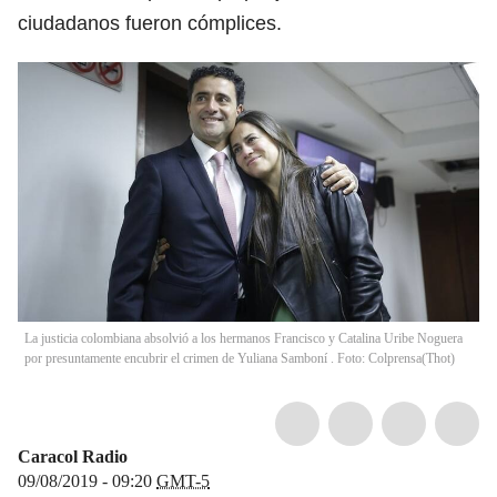
ciudadanos fueron cómplices.
La justicia colombiana absolvió a los hermanos Francisco y Catalina Uribe Noguera
por presuntamente encubrir el crimen de Yuliana Samboní . Foto: Colprensa
(
Thot
)
Caracol Radio
09/08/2019 - 09:20
GMT-5