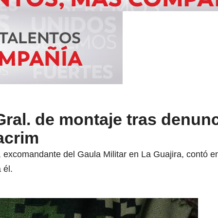
 Gral. de montaje tras denun
Bacrim
xcomandante del Gaula Militar en La Guajira, contó en
 él.