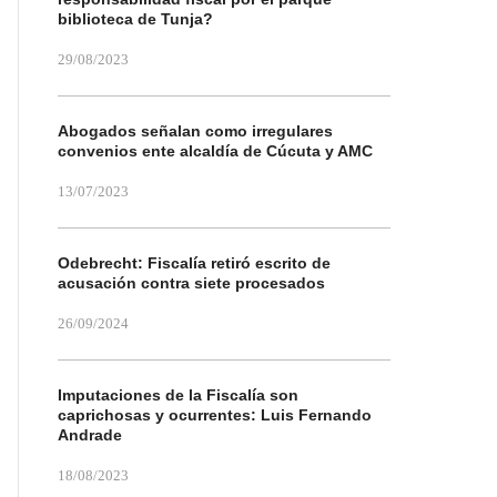
biblioteca de Tunja?
29/08/2023
Abogados señalan como irregulares
convenios ente alcaldía de Cúcuta y AMC
13/07/2023
Odebrecht: Fiscalía retiró escrito de
acusación contra siete procesados
26/09/2024
Imputaciones de la Fiscalía son
caprichosas y ocurrentes: Luis Fernando
Andrade
18/08/2023