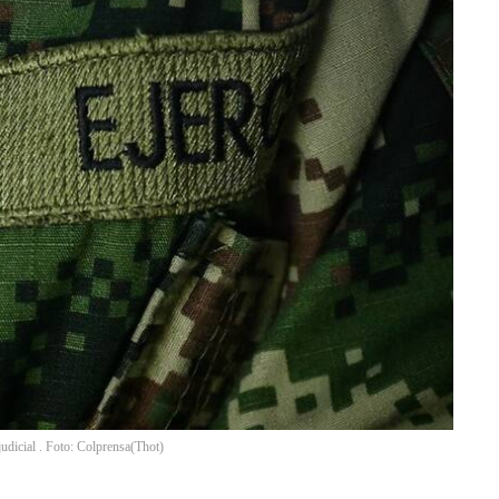
udicial . Foto: Colprensa
(
Thot
)