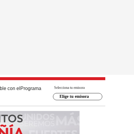
Selecciona tu emisora
ble con el
Programa
Elige tu emisora