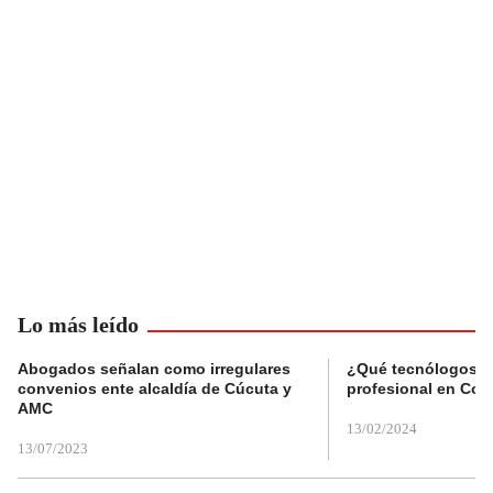
Lo más leído
Abogados señalan como irregulares
¿Qué tecnólogos re
convenios ente alcaldía de Cúcuta y
profesional en Col
AMC
13/02/2024
13/07/2023