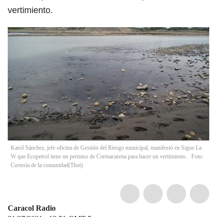
vertimiento.
Karol Sánchez, jefe oficina de Gestión del Riesgo municipal, manifestó en Sigue La
W que Ecopetrol tiene un permiso de Cormacarena para hacer un vertimiento. . Foto:
Cortesía de la comunidad
(
Thot
)
Caracol Radio