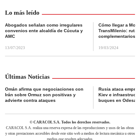
Lo más leído
Abogados señalan como irregulares
Cómo llegar a Mons
convenios ente alcaldía de Cúcuta y
TransMilenio: rutas
AMC
complementarios
13/07/2023
19/03/2024
Últimas Noticias
Omán afirma que negociaciones con
Rusia ataca empres
Irán sobre Ormuz son positivas y
Kiev e infraestructu
advierte contra ataques
buques en Odesa
© CARACOL S.A. Todos los derechos reservados.
CARACOL S.A. realiza una reserva expresa de las reproducciones y usos de las obras
y otras prestaciones accesibles desde este sitio web a medios de lectura mecánica u otros
medios que resulten adecuados.