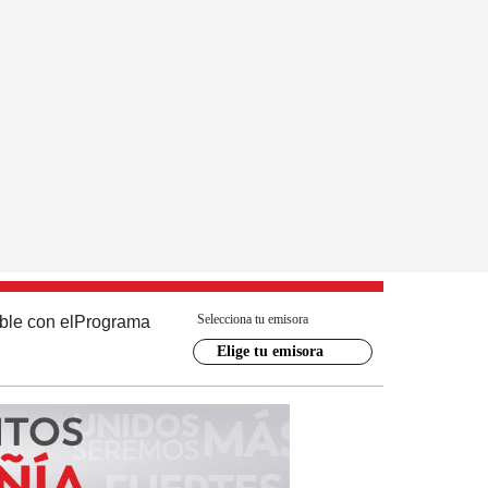
Selecciona tu emisora
ble con el
Programa
Elige tu emisora