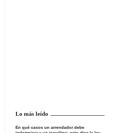
Lo más leído
En qué casos un arrendador debe
indemnizar a un inquilino: esto dice la ley