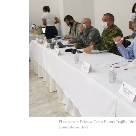
El ministro de Defensa, Carlos Holmes Trujillo, lide
@mindefensa
(
Thot
)