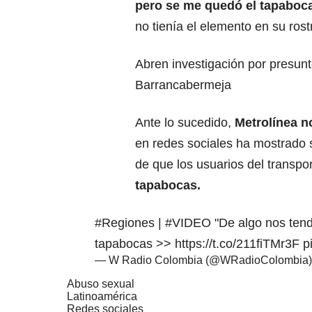
pero se me quedó el tapaboc
no tienía el elemento en su rost
Abren investigación por presunt
Barrancabermeja
Ante lo sucedido,
Metrolínea n
en redes sociales ha mostrado 
de que los usuarios del transpo
tapabocas.
#Regiones
|
#VIDEO
"De algo nos tend
tapabocas >>
https://t.co/211fiTMr3F
p
— W Radio Colombia (@WRadioColombia
Abuso sexual
Latinoamérica
Redes sociales