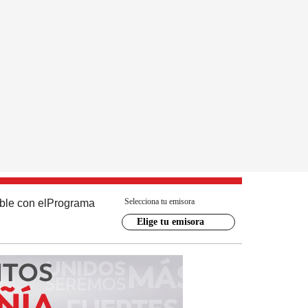
Selecciona tu emisora
ble con el
Programa
Elige tu emisora