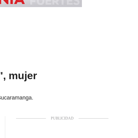
", mujer
 Bucaramanga.