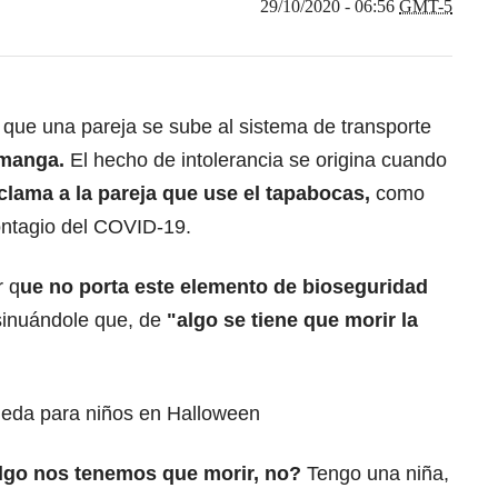
29/10/2020 - 06:56
GMT-5
 que una pareja se sube al sistema de transporte
amanga.
El hecho de intolerancia se origina cuando
clama a la pareja que use el tapabocas,
como
ontagio del COVID-19.
r q
ue no porta este elemento de bioseguridad
insinuándole que, de
"algo se tiene que morir la
ueda para niños en Halloween
lgo nos tenemos que morir, no?
Tengo una niña,