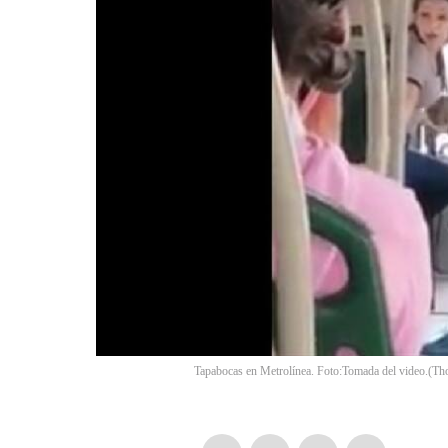
Tapabocas en Metrolínea. Foto:Tomada del video.
(
Th