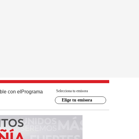
Selecciona tu emisora
ble con el
Programa
Elige tu emisora