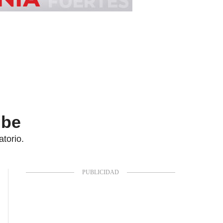
ibe
torio.