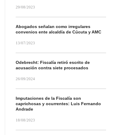
29/08/2023
Abogados señalan como irregulares
convenios ente alcaldía de Cúcuta y AMC
13/07/2023
Odebrecht: Fiscalía retiró escrito de
acusación contra siete procesados
26/09/2024
Imputaciones de la Fiscalía son
caprichosas y ocurrentes: Luis Fernando
Andrade
18/08/2023