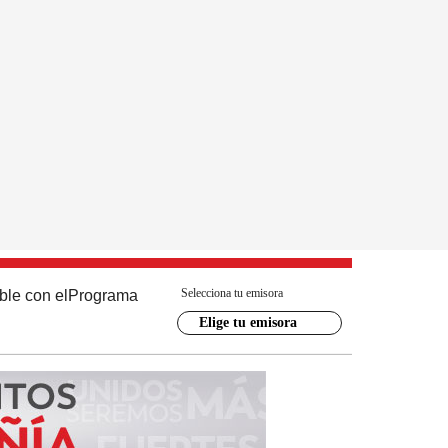
Selecciona tu emisora
ble con el
Programa
Elige tu emisora