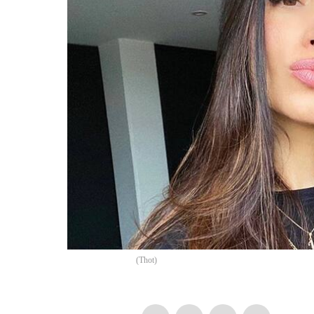
(
Thot
)