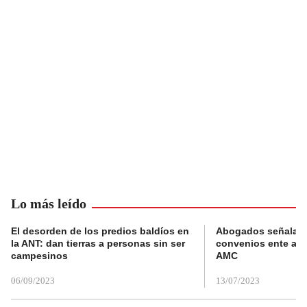
Lo más leído
El desorden de los predios baldíos en
Abogados señalan 
la ANT: dan tierras a personas sin ser
convenios ente alc
campesinos
AMC
06/09/2023
13/07/2023