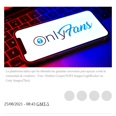
La plataforma indica que ha obtenido las garantías necesarias para apoyar a toda la
comunidad de creadores.. Foto: Sheldon Cooper/SOPA Images/LightRocket via
Getty Images
(
Thot
)
25/08/2021 - 08:43
GMT-5