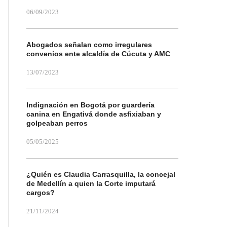
06/09/2023
Abogados señalan como irregulares
convenios ente alcaldía de Cúcuta y AMC
13/07/2023
Indignación en Bogotá por guardería
canina en Engativá donde asfixiaban y
golpeaban perros
05/05/2025
¿Quién es Claudia Carrasquilla, la concejal
de Medellín a quien la Corte imputará
cargos?
21/11/2024