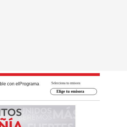
Selecciona tu emisora
ble con el
Programa
Elige tu emisora