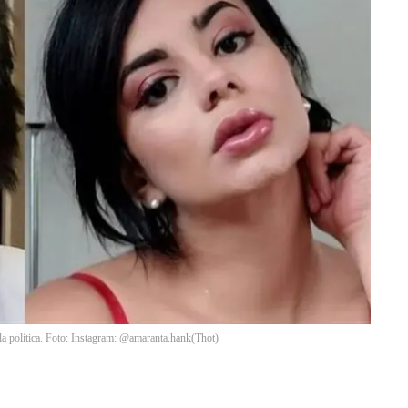
a política. Foto: Instagram: @amaranta.hank
(
Thot
)