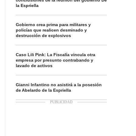
conclusiones de la reunión del gobierno De
la Espriella
Gobierno crea prima para militares y
policías que realicen desminado y
destrucción de explosivos
Caso Lili Pink: La Fiscalía vincula otra
empresa por presunto contrabando y
lavado de activos
Gianni Infantino no asistirá a la posesión
de Abelardo de la Espriella