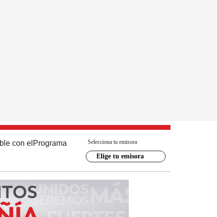
Selecciona tu emisora
ble con el
Programa
Elige tu emisora