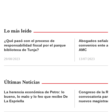
Lo más leído
¿Qué pasó con el proceso de
Abogados señalan 
responsabilidad fiscal por el parque
convenios ente alc
biblioteca de Tunja?
AMC
29/08/2023
13/07/2023
Últimas Noticias
La herencia económica de Petro: lo
Congreso de la Rep
bueno, lo malo y lo feo que recibe De
convocatoria para l
La Espriella
nuevos magistrado