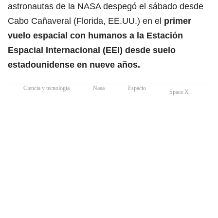
astronautas de la NASA despegó el sábado desde
Cabo Cañaveral (Florida, EE.UU.) en el
primer
vuelo espacial con humanos a la Estación
Espacial Internacional (EEI) desde suelo
estadounidense en nueve años.
Ciencia y tecnología
Nasa
Espacio
Space X
Ex