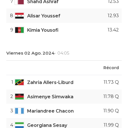
7
12.53
Shahd Ashraf
8
12.93
Alisar Youssef
9
13.42
Kimia Yousofi
Viernes 02 Ago. 2024
- 04:05
Récord
1
11.73 Q
Zahria Allers-Liburd
2
11.78 Q
Asimenye Simwaka
3
11.90 Q
Mariandree Chacon
4
11.99 Q
Georgiana Sesay