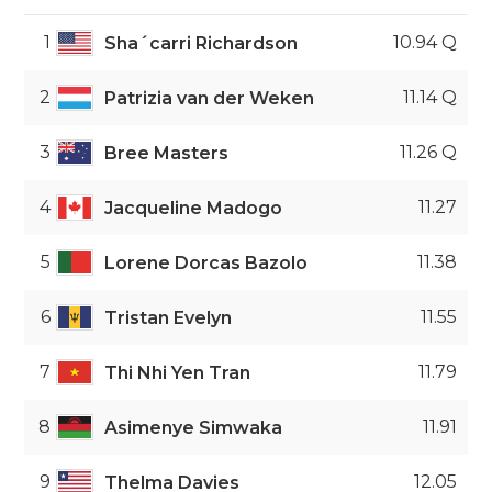
1
10.94 Q
Sha´carri Richardson
2
11.14 Q
Patrizia van der Weken
3
11.26 Q
Bree Masters
4
11.27
Jacqueline Madogo
5
11.38
Lorene Dorcas Bazolo
6
11.55
Tristan Evelyn
7
11.79
Thi Nhi Yen Tran
8
11.91
Asimenye Simwaka
9
12.05
Thelma Davies