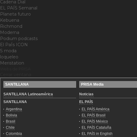
Cadena Dial
EL PAÍS Semanal
Planeta futuro
Kebuena
Richmond
Moderna
Podium podcasts
El PaÍs ICON
S moda
loqueleo
Meristation
Webs de PRISA
Cerrar ventana