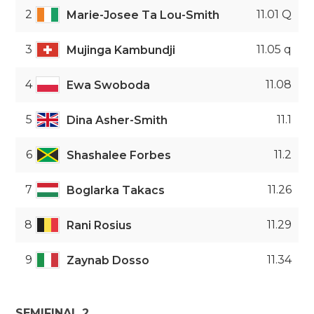
2
11.01 Q
Marie-Josee Ta Lou-Smith
3
11.05 q
Mujinga Kambundji
4
11.08
Ewa Swoboda
5
11.1
Dina Asher-Smith
6
11.2
Shashalee Forbes
7
11.26
Boglarka Takacs
8
11.29
Rani Rosius
9
11.34
Zaynab Dosso
SEMIFINAL 2