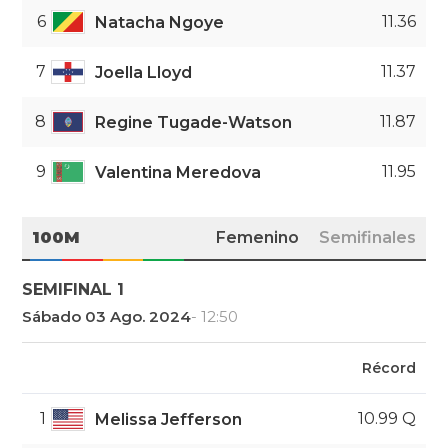
6
11.36
Natacha Ngoye
7
11.37
Joella Lloyd
8
11.87
Regine Tugade-Watson
9
11.95
Valentina Meredova
100M
Femenino
Semifinales
SEMIFINAL 1
Sábado 03 Ago. 2024
- 12:50
Récord
1
10.99 Q
Melissa Jefferson