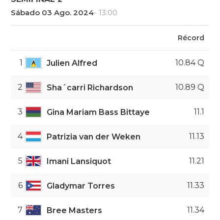
Sábado 03 Ago. 2024
- 13:00
Récord
1
10.84 Q
Julien Alfred
2
10.89 Q
Sha´carri Richardson
3
11.1
Gina Mariam Bass Bittaye
4
11.13
Patrizia van der Weken
5
11.21
Imani Lansiquot
6
11.33
Gladymar Torres
7
11.34
Bree Masters