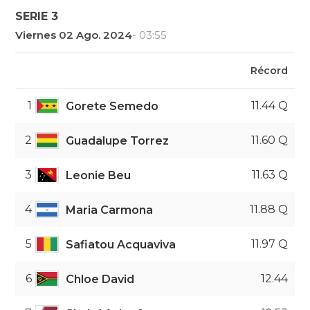
SERIE 3
Viernes 02 Ago. 2024
- 03:55
Récord
1
11.44 Q
Gorete Semedo
2
11.60 Q
Guadalupe Torrez
3
11.63 Q
Leonie Beu
4
11.88 Q
Maria Carmona
5
11.97 Q
Safiatou Acquaviva
6
12.44
Chloe David