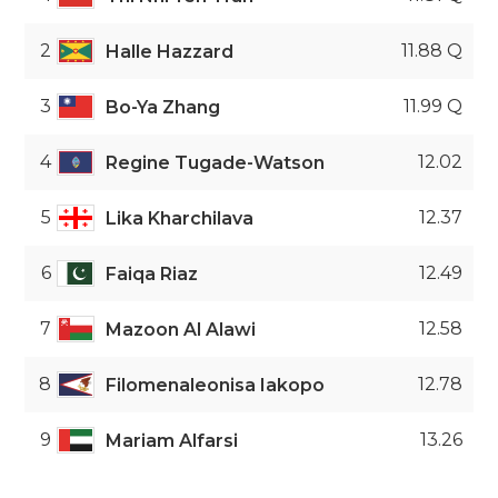
2
11.88 Q
Halle Hazzard
3
11.99 Q
Bo-Ya Zhang
4
12.02
Regine Tugade-Watson
5
12.37
Lika Kharchilava
6
12.49
Faiqa Riaz
7
12.58
Mazoon Al Alawi
8
12.78
Filomenaleonisa Iakopo
9
13.26
Mariam Alfarsi