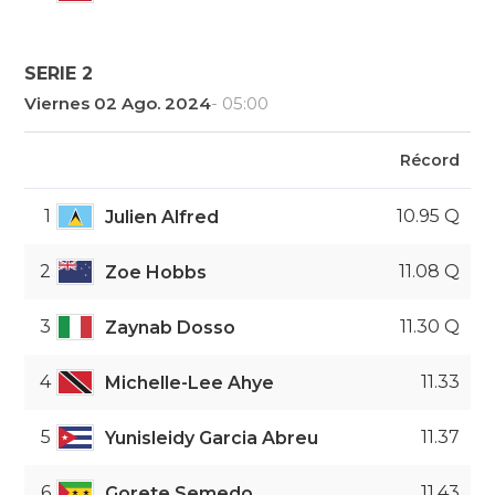
SERIE 2
Viernes 02 Ago. 2024
- 05:00
Récord
1
10.95 Q
Julien Alfred
2
11.08 Q
Zoe Hobbs
3
11.30 Q
Zaynab Dosso
4
11.33
Michelle-Lee Ahye
5
11.37
Yunisleidy Garcia Abreu
6
11.43
Gorete Semedo