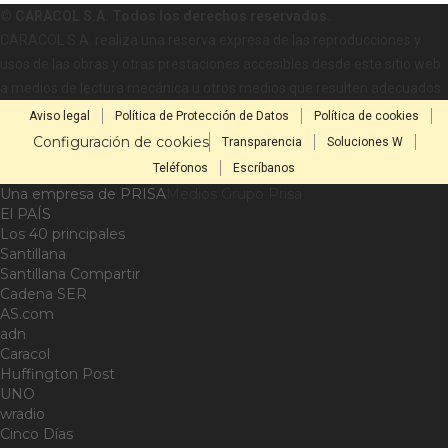
© CARACOL S.A. Todos los derechos reservados.
CARACOL S.A. realiza una reserva expresa de las reproducciones y
usos de las obras y otras prestaciones accesibles desde este sitio web
a medios de lectura mecánica u otros medios que resulten adecuados.
Aviso legal
Política de Protección de Datos
Política de cookies
Configuración de cookies
Transparencia
Soluciones W
Teléfonos
Escríbanos
Una empresa de PRISA
Medios Grupo Prisa
El PAÍS
Los 40 principales
Santillana
Santillana Compartir
Cadena SER
AS.com
adn
Caracol
Huffington Post
UNO
wradio
Cinco Días