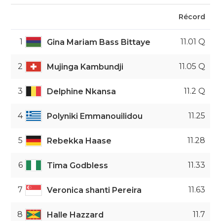
Récord
1
11.01 Q
Gina Mariam Bass Bittaye
2
11.05 Q
Mujinga Kambundji
3
11.2 Q
Delphine Nkansa
4
11.25
Polyniki Emmanouilidou
5
11.28
Rebekka Haase
6
11.33
Tima Godbless
7
11.63
Veronica shanti Pereira
8
11.7
Halle Hazzard