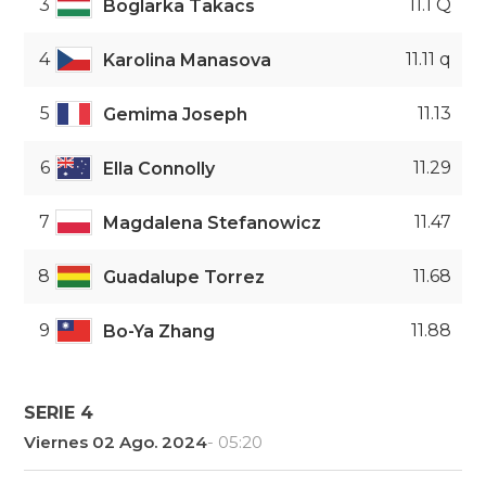
3
11.1 Q
Boglarka Takacs
4
11.11 q
Karolina Manasova
5
11.13
Gemima Joseph
6
11.29
Ella Connolly
7
11.47
Magdalena Stefanowicz
8
11.68
Guadalupe Torrez
9
11.88
Bo-Ya Zhang
SERIE 4
Viernes 02 Ago. 2024
- 05:20