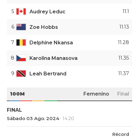
5
11.1
Audrey Leduc
6
11.13
Zoe Hobbs
7
11.28
Delphine Nkansa
8
11.35
Karolina Manasova
9
11.37
Leah Bertrand
100M
Femenino
Final
FINAL
Sábado 03 Ago. 2024
- 14:20
Récord