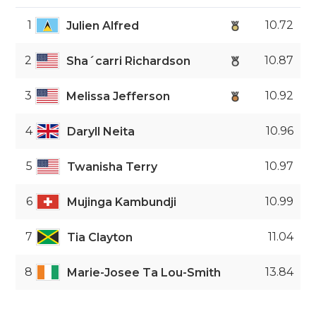
1
10.72
Julien Alfred
2
10.87
Sha´carri Richardson
3
10.92
Melissa Jefferson
4
10.96
Daryll Neita
5
10.97
Twanisha Terry
6
10.99
Mujinga Kambundji
7
11.04
Tia Clayton
8
13.84
Marie-Josee Ta Lou-Smith