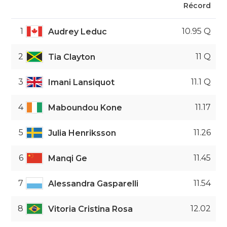
Récord
1
10.95 Q
Audrey Leduc
2
11 Q
Tia Clayton
3
11.1 Q
Imani Lansiquot
4
11.17
Maboundou Kone
5
11.26
Julia Henriksson
6
11.45
Manqi Ge
7
11.54
Alessandra Gasparelli
8
12.02
Vitoria Cristina Rosa